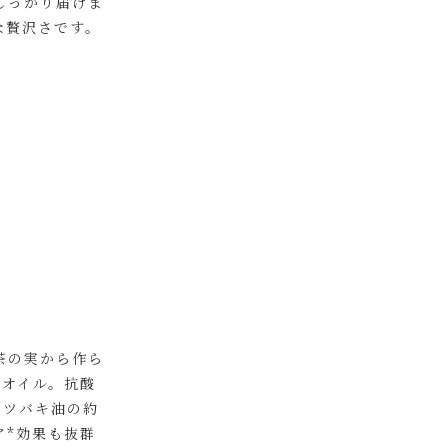
しっかり届けま
な贅沢さです。
茶の実から作ら
︎オイル。抗酸
、ツバキ油の約
ア*効果も抜群