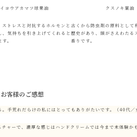
セイヨウアカマツ球果油
クスノキ葉油
、ストレスと対抗するホルモンと
古くから防虫剤の原料として
し、気持ちを引き上げてくれると
歴史があり、頭がさえわたる
ます。
香りです。
お客様のご感想
る。手荒れだらけの私にはとってもありがたいです。（40代／
スチャーで、濃厚な感じはハンドクリームでは今まで未体験かも