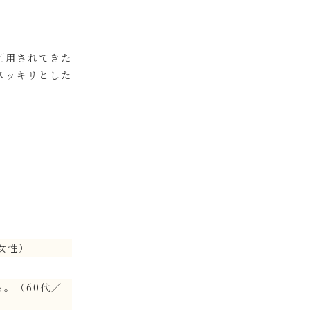
利用されてきた
スッキリとした
女性）
。（60代／